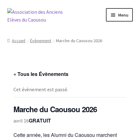
Aller
Aller
Menu
à
au
la
contenu
Connexion
navigation
Accueil
Évènement
Marche du Caousou 2026
Réseau
Agenda
« Tous les Évènements
La Boutique
Cet évènement est passé.
Actualités
Marche du Caousou 2026
Contact
GRATUIT
avril 16
ADHÉRER
Cette année, les Alumni du Caousou marchent