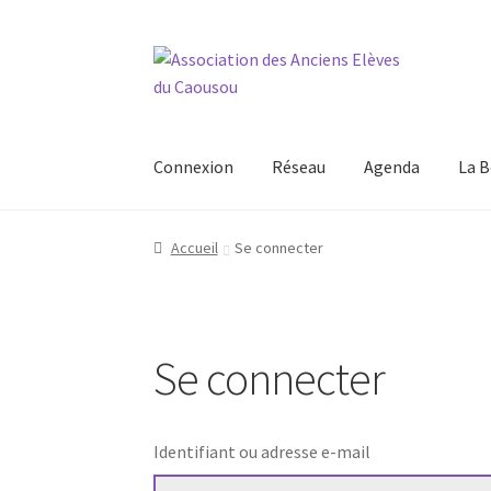
Aller
Aller
à
au
la
contenu
navigation
Connexion
Réseau
Agenda
La B
Accueil
Se connecter
Se connecter
Identifiant ou adresse e-mail