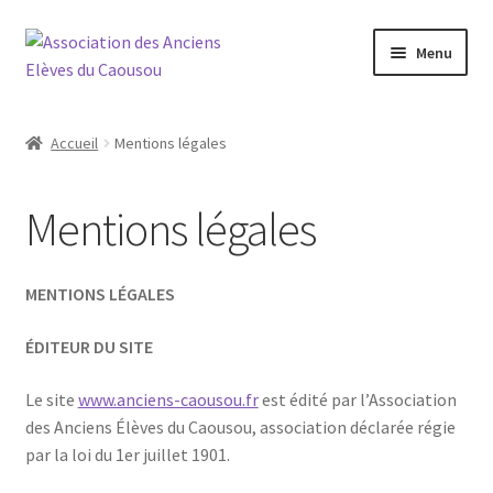
Aller
Aller
Menu
à
au
la
contenu
Connexion
navigation
Accueil
Mentions légales
Réseau
Mentions légales
Agenda
La Boutique
MENTIONS LÉGALES
Actualités
ÉDITEUR DU SITE
Le site
www.anciens-caousou.fr
est édité par l’Association
Contact
des Anciens Élèves du Caousou, association déclarée régie
par la loi du 1er juillet 1901.
ADHÉRER