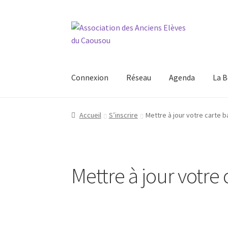
Aller
Aller
à
au
la
contenu
navigation
Connexion
Réseau
Agenda
La B
Accueil
S’inscrire
Mettre à jour votre carte b
Mettre à jour votre