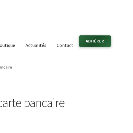
ADHÉRER
outique
Actualités
Contact
ancaire
 carte bancaire