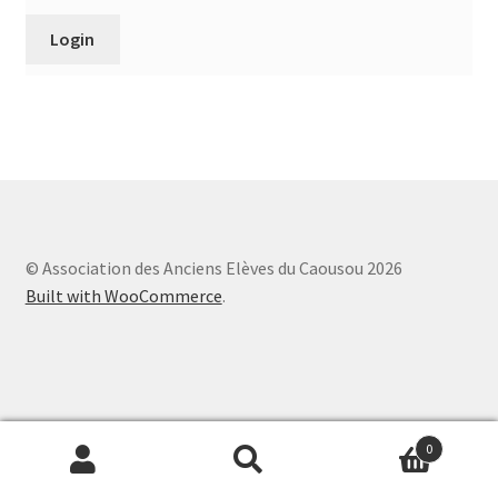
© Association des Anciens Elèves du Caousou 2026
Built with WooCommerce
.
0
Recherche
Recherche