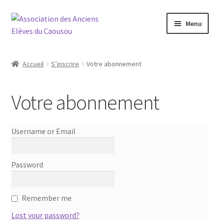
Aller
Aller
Menu
à
au
la
contenu
Connexion
navigation
Accueil
S’inscrire
Votre abonnement
Réseau
Votre abonnement
Agenda
La Boutique
Username or Email
Actualités
Password
Contact
Remember me
ADHÉRER
Lost your password?