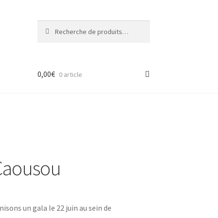
Recherche
Recherche
pour :
0,00
€
0 article
 Caousou
sons un gala le 22 juin au sein de