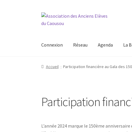
Aller
Aller
à
au
la
contenu
navigation
Connexion
Réseau
Agenda
La B
Accueil
Participation financière au Gala des 1
Participation finan
L’année 2024 marque le 150ème anniversaire d