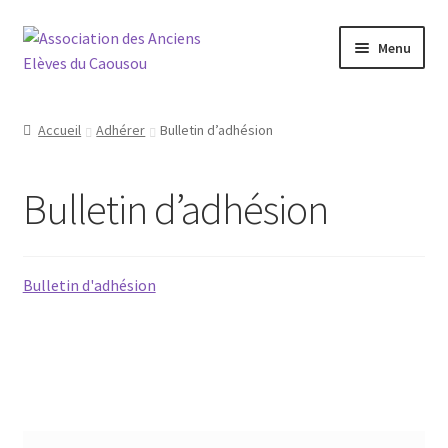
Aller
Aller
Menu
à
au
la
contenu
Connexion
navigation
Accueil
Adhérer
Bulletin d’adhésion
Réseau
Bulletin d’adhésion
Agenda
La Boutique
Bulletin d'adhésion
Actualités
Contact
ADHÉRER