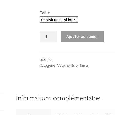
Taille
quantité
Ajouter au panier
de
Sweat
à
capuche
UGS :
ND
Catégorie :
Vêtements enfants
enfant
Informations complémentaires