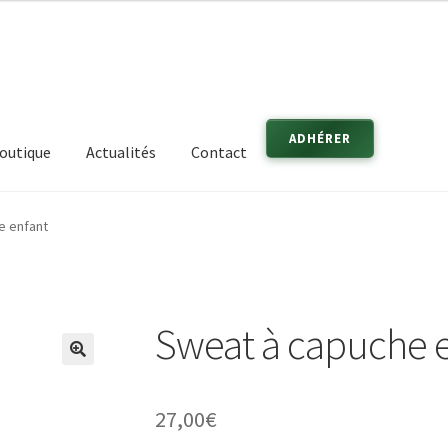
ADHÉRER
outique
Actualités
Contact
e enfant
Sweat à capuche 
🔍
27,00
€