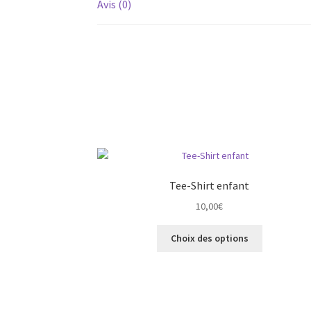
Avis (0)
Tee-Shirt enfant
10,00
€
Ce
Choix des options
produit
a
plusieurs
variations.
Les