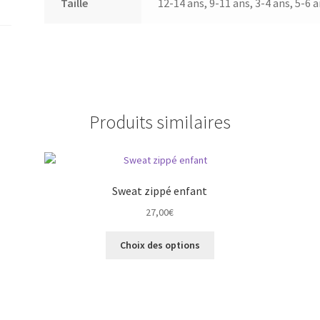
Taille
12-14 ans, 9-11 ans, 3-4 ans, 5-6 a
Produits similaires
Sweat zippé enfant
27,00
€
Ce
Choix des options
produit
a
plusieurs
variations.
Les