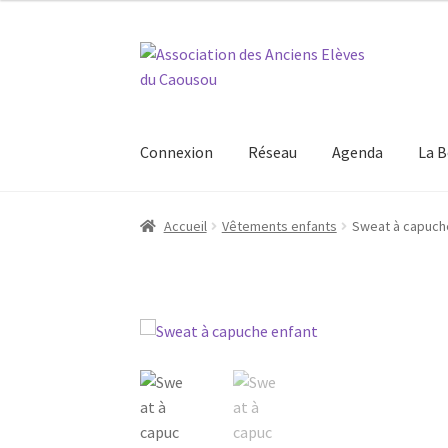
Aller
Aller
à
au
la
contenu
navigation
Connexion
Réseau
Agenda
La B
Accueil
Vêtements enfants
Sweat à capuch